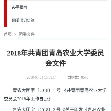
办事指南
团委书记信箱
首页
>
团委文件
2018年共青团青岛农业大学委员
会文件
2018-03-01 18:51:14
浏览数：
8576
青农大团字〔2018〕1 号 《共青团青岛农业大学
委员会2018年工作要点》
青农大团字〔2018〕2 号《关于印发《青岛农业