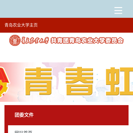
青岛农业大学主页
网站首页
通知公告
登录
|
注册
团学信息
团委文件
大事记
团委文件
学院动态