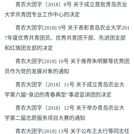
青农大团字〔2018〕8号 关于成立首批青岛农业
大学共青团专业工作中心的决定
青农大团字[2018] 9号 关于表彰青岛农业大学201
7年度优秀共青团员、优秀共青团干部、先进团支部
和红旗团支部的决定
青农大团字[2018] 10号 关于推荐朱明聚等优秀团
员作为党的发展对象的通知
青农大团字〔2018〕11号 关于成立青岛农业大
学第六届“身边的青春典型”事迹宣讲团的决定
青农大团字〔2018〕12号 关于举办青岛农业大
学第二届志愿服务项目大赛的通知
青农大团字[2018] 13号 关于公布王太行等同志任