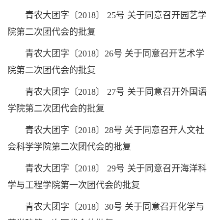
青农大团字〔2018〕 25号 关于同意召开园艺学
院第二次团代会的批复
青农大团字〔2018〕26号 关于同意召开艺术学
院第二次团代会的批复
青农大团字〔2018〕 27号 关于同意召开外国语
学院第二次团代会的批复
青农大团字〔2018〕28号 关于同意召开人文社
会科学学院第二次团代会的批复
青农大团字〔2018〕 29号 关于同意召开海洋科
学与工程学院第一次团代会的批复
青农大团字〔2018〕30号 关于同意召开化学与