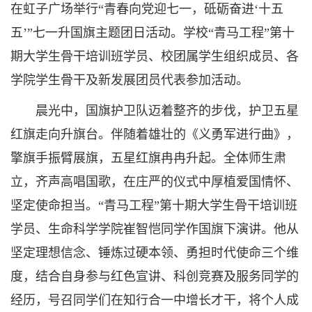
在虹子广场举行“青春向党迎七一，砥砺奋进‘十五
五’”七一升国旗主题团日活动。学校“青马工程”第十
期大学生骨干培训班学员、校团属学生组织成员、各
学院学生骨干及新发展团员代表参加活动。
晨光中，国旗护卫队迈着整齐的步伐，护卫五星
红旗走向升旗台。伴随着雄壮的《义勇军进行曲》，
擎旗手振臂展旗，五星红旗冉冉升起。全体师生肃
立，齐声高唱国歌，在庄严的仪式中厚植爱国情怀、
坚定使命担当。“青马工程”第十期大学生骨干培训班
学员、生命科学学院崔智恺同学作国旗下演讲。他从
坚定理想信念、锤炼过硬本领、勇担时代使命三个维
度，结合自身参与红色宣讲、科创竞赛及服务同学的
经历，号召同学们在知行合一中增长才干，将个人成