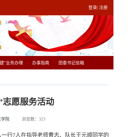
登录
|
注册
团建”业务办理
办事指南
团委书记信箱
”志愿服务活动
医学院
浏览数：
323
队一行7人在指导老师曹志、队长王元顺同学的