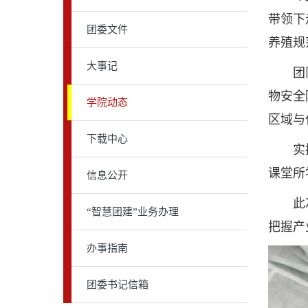
带领下
团委文件
养殖规
大事记
团队详
物安全
学院动态
区域与
下载中心
实操过
课堂所
信息公开
此次“
“智慧团建”业务办理
把握产
办事指南
团委书记信箱