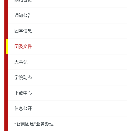
网站首页
通知公告
下载中心
团学信息
信息公开
团委文件
“智慧团建”业务办理
大事记
学院动态
办事指南
下载中心
团委书记信箱
信息公开
“智慧团建”业务办理