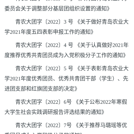
委员会关于调整部分基层团组织设置的通知》
青农大团字〔2022〕3 号 《关于做好青岛农业大
学2021年度五四表彰申报工作的通知》
青农大团字〔2022〕4 号 《关于认真做好2021年
度推荐优秀共青团员成为入党积极分子工作的通知》
青农大团字〔2022〕5 号 《关于表彰青岛农业大
学2021年度优秀团员、优秀共青团干部（学生）、先
进团支部和红旗团支部的决定》
青农大团字〔2022〕6号 《关于公布2022年寒假
大学生社会实践调研报告评选结果的通知》
青农大团字〔2022〕7号 《关于推荐马璐瑶等优