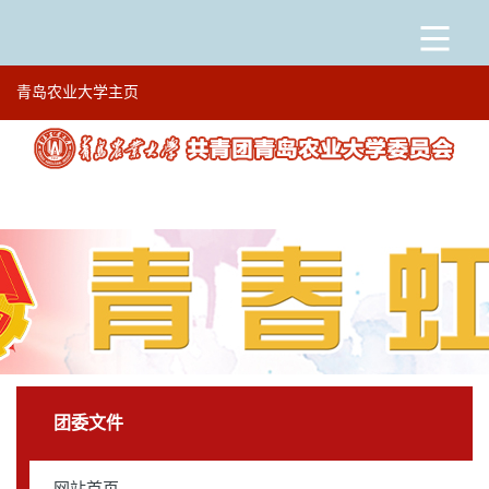
青岛农业大学主页
网站首页
通知公告
登录
|
注册
团学信息
团委文件
大事记
团委文件
学院动态