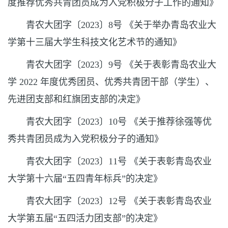
度推荐优秀共青团员成为入党积极分子工作的通知》
青农大团字〔2023〕8号 《关于举办青岛农业大
学第十三届大学生科技文化艺术节的通知》
青农大团字〔2023〕9号 《关于表彰青岛农业大
学 2022 年度优秀团员、优秀共青团干部（学生）、
先进团支部和红旗团支部的决定》
青农大团字〔2023〕10号 《关于推荐徐强等优
秀共青团员成为入党积极分子的通知》
青农大团字〔2023〕11号 《关于表彰青岛农业
大学第十六届“五四青年标兵”的决定》
青农大团字〔2023〕12号 《关于表彰青岛农业
大学第五届“五四活力团支部”的决定》