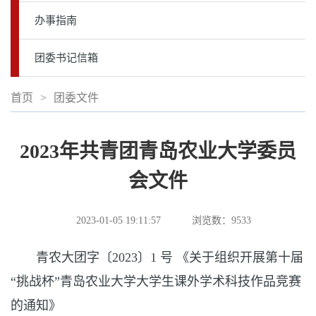
办事指南
团委书记信箱
首页
>
团委文件
2023年共青团青岛农业大学委员
会文件
2023-01-05 19:11:57
浏览数：
9533
青农大团字〔2023〕1 号 《关于组织开展第十届
“挑战杯”青岛农业大学大学生课外学术科技作品竞赛
的通知》