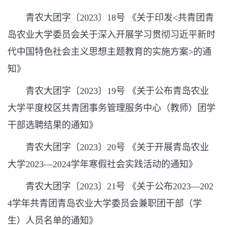
青农大团字〔2023〕18号 《关于印发<共青团青
岛农业大学委员会关于深入开展学习贯彻习近平新时
代中国特色社会主义思想主题教育的实施方案>的通
知》
青农大团字〔2023〕19号 《关于公布青岛农业
大学平度校区共青团事务管理服务中心（教师）团学
干部选聘结果的通知》
青农大团字〔2023〕20号 《关于开展青岛农业
大学2023—2024学年寒假社会实践活动的通知》
青农大团字〔2023〕21号 《关于公布2023—202
4学年共青团青岛农业大学委员会兼职团干部（学
生）人员名单的通知》