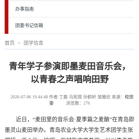
办事指南
团委书记信箱
首页
>
团学信息
青年学子参演即墨麦田音乐会，
以青春之声唱响田野
2026-07-06 19:44:48
作者:丁晨 马宪煜 孙鹤轩 邹雅欣
来源：
校团
委
浏览数：
276
近日，“麦田里的音乐会·夏季篇之麦酿”在青岛即
墨灵山麦田举办。青岛农业大学大学生艺术团学生张