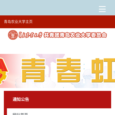
青岛农业大学主页
网站首页
通知公告
登录
|
注册
团学信息
团委文件
大事记
通知公告
学院动态